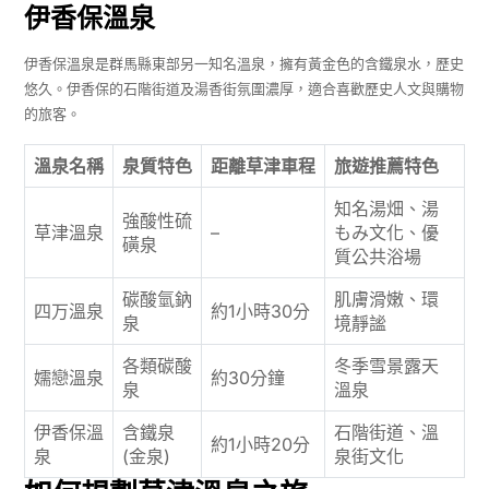
伊香保溫泉
伊香保溫泉是群馬縣東部另一知名溫泉，擁有黃金色的含鐵泉水，歷史
悠久。伊香保的石階街道及湯香街氛圍濃厚，適合喜歡歷史人文與購物
的旅客。
溫泉名稱
泉質特色
距離草津車程
旅遊推薦特色
知名湯畑、湯
強酸性硫
草津溫泉
–
もみ文化、優
磺泉
質公共浴場
碳酸氫鈉
肌膚滑嫩、環
四万溫泉
約1小時30分
泉
境靜謐
各類碳酸
冬季雪景露天
嬬戀溫泉
約30分鐘
泉
溫泉
伊香保溫
含鐵泉
石階街道、溫
約1小時20分
泉
(金泉)
泉街文化