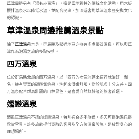
草津周邊另有「湯もみ表演」，這是當地獨特的傳統文化活動，用木板
攪拌溫泉水以降低水溫，並配合民謠，加深遊客對草津溫泉歷史與文化
的認識。
草津溫泉周邊推薦溫泉景點
除了
草津溫泉
本身，群馬縣及鄰近地區亦擁有多處優質溫泉，可以與草
津作為泡湯之旅的多點安排。
四万溫泉
位於群馬縣北部的四万溫泉，以「四万的病氣流轉來這裡就治好」聞
名，擁有豐富的碳酸氫鈉泉，泡起來滑嫩舒服，對於肌膚十分友善。四
万溫泉配合群馬壯麗的山林景色，是喜愛自然與靜謐的旅客首選。
嬬戀溫泉
距離草津溫泉不遠的嬬戀溫泉，特別適合冬季旅遊，冬天可邊泡溫泉邊
欣賞雪景。許多旅館提供寬敞的客房及全方位溫泉設施，是放鬆身心的
理想場所。