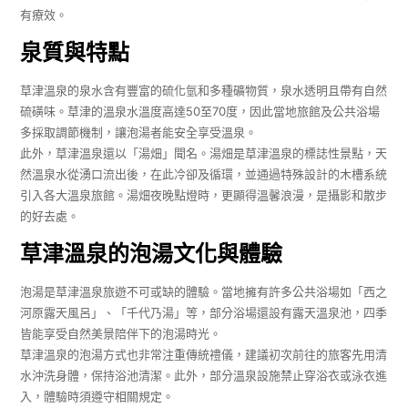
有療效。
泉質與特點
草津溫泉的泉水含有豐富的硫化氫和多種礦物質，泉水透明且帶有自然
硫磺味。草津的溫泉水溫度高達50至70度，因此當地旅館及公共浴場
多採取調節機制，讓泡湯者能安全享受溫泉。
此外，草津溫泉還以「湯畑」聞名。湯畑是草津溫泉的標誌性景點，天
然溫泉水從湧口流出後，在此冷卻及循環，並通過特殊設計的木槽系統
引入各大溫泉旅館。湯畑夜晚點燈時，更顯得溫馨浪漫，是攝影和散步
的好去處。
草津溫泉的泡湯文化與體驗
泡湯是草津溫泉旅遊不可或缺的體驗。當地擁有許多公共浴場如「西之
河原露天風呂」、「千代乃湯」等，部分浴場還設有露天溫泉池，四季
皆能享受自然美景陪伴下的泡湯時光。
草津溫泉的泡湯方式也非常注重傳統禮儀，建議初次前往的旅客先用清
水沖洗身體，保持浴池清潔。此外，部分溫泉設施禁止穿浴衣或泳衣進
入，體驗時須遵守相關規定。