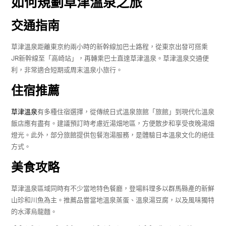
如何規劃草津溫泉之旅
交通指南
草津溫泉距離東京約兩小時的新幹線加巴士路程，從東京出發可搭乘
JR新幹線至「高崎站」，再轉乘巴士直達草津溫泉。草津溫泉交通便
利，非常適合短期或周末溫泉小旅行。
住宿推薦
草津溫泉
有多種住宿選擇，從傳統日式溫泉旅館「旅館」到現代化溫泉
飯店應有盡有。建議預訂時考慮近湯畑地區，方便散步和享受夜晚湯畑
燈光。此外，部分旅館提供包餐泡湯服務，是體驗日本溫泉文化的絕佳
方式。
美食攻略
草津溫泉區域同時有不少當地特色餐廳，登場料理多以群馬縣產的新鮮
山珍和川魚為主。推薦品嘗當地溫泉蒸蛋、溫泉湯豆腐，以及風味獨特
的水澤烏龍麵。