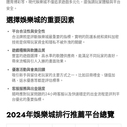
體育博彩等。現代娛樂城不僅追求遊戲多元化，還強調玩家體驗與平台
安全。
選擇娛樂城的重要因素
平台合法性與安全性
合法牌照是評斷娛樂城最重要的指標，寶明的防護系統和資料加密
技術是保障玩家資金和隱私不被外洩的關鍵。
遊戲種類與軟體品質
豐富的遊戲選擇、高水準的軟體供應商，能滿足不同玩家的喜好，
帶來流暢與引人入勝的畫面效果。
優惠活動與會員回饋
吸引新手與留住老玩家的主要方式之一。比如註冊禮金、儲值加
碼、返水優惠等都是評估標準。
客服服務與出金速度
隨時應對玩家問題的24小時客服以及快速穩定的出金流程是評判平
台優劣的重要指標。
2024年娛樂城排行推薦平台總覽