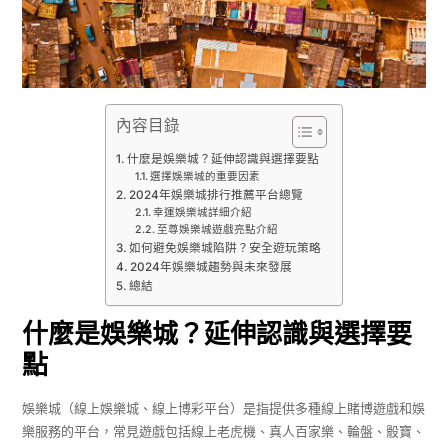
內容目錄
什麼是娛樂城？延伸認識與選擇要點
選擇娛樂城的重要因素
2024年娛樂城排行推薦平台總覽
幸運娛樂城詳細介紹
至尊娛樂城遊戲亮點介紹
如何避免娛樂城陷阱？安全遊玩策略
2024年娛樂城趨勢與未來發展
總結
什麼是娛樂城？延伸認識與選擇要
點
娛樂城（線上娛樂城、線上博彩平台）是指提供多種線上賭博遊戲和娛
樂服務的平台，常見遊戲包括線上老虎機、真人百家樂、輪盤、骰寶、