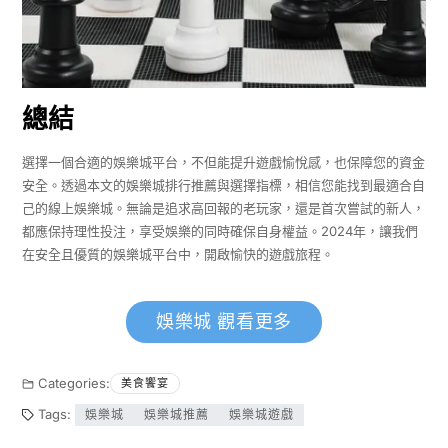
總結
選擇一個合適的娛樂城平台，不但能提升遊戲愉悅感，也保障您的資金
安全。透過本文的娛樂城排行推薦與選擇指標，相信您能找到最適合自
己的線上娛樂城。無論是追求高回報的老玩家，還是首次嘗試的新人，
都應保持理性投注，享受娛樂的同時確保自身權益。2024年，讓我們
在安全且優質的娛樂城平台中，開啟愉快的遊戲旅程。
娛樂城 觀看更多
Categories:
美食饗宴
Tags:
娛樂城
娛樂城推薦
娛樂城遊戲