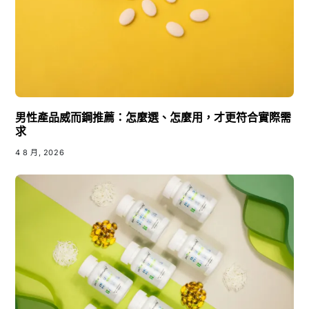
男性產品威而鋼推薦：怎麼選、怎麼用，才更符合實際需
求
4 8 月, 2026