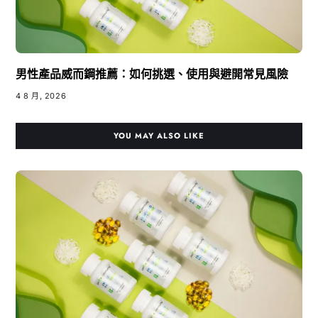
男性產品威而鋼推薦：如何挑選、使用與避開常見風險
4 8 月, 2026
YOU MAY ALSO LIKE