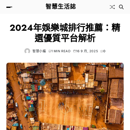
智慧生活誌
2024年娛樂城排行推薦：精
選優質平台解析
智慧小編
1 MIN READ
16 9 月, 2025
0