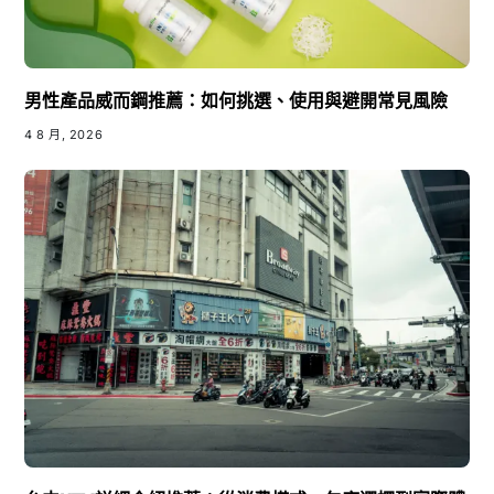
男性產品威而鋼推薦：如何挑選、使用與避開常見風險
4 8 月, 2026