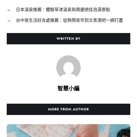
←
日本溫泉推薦：體驗草津溫泉與周邊絕佳泡湯景點
→
台中夜生活好去處推薦：從熱鬧夜市到文青酒吧一網打盡
WRITTEN BY
智慧小編
MORE FROM AUTHOR