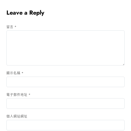
Leave a Reply
留言
*
顯示名稱
*
電子郵件地址
*
個人網站網址