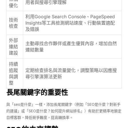
用者與搜尋引擎理解
優化
利用Google Search Console、PageSpeed
技術
Insights等工具檢測網站速度、行動裝置適配
檢查
及錯誤
外部
主動尋找合作夥伴或產生優質內容，增加自然
連結
連結數量
建設
持續
追蹤
定期檢查排名與流量變化，調整策略以因應搜
與調
尋引擎演算法更新
整
長尾關鍵字的重要性
與「seo是什麼」一樣，添加長尾關鍵字（例如「SEO是什麼？對新手
的建議」或「SEO是什麼？如何提升網站排名」）有助於更精準地鎖定
目標客群，降低競爭難度，提高轉換率。