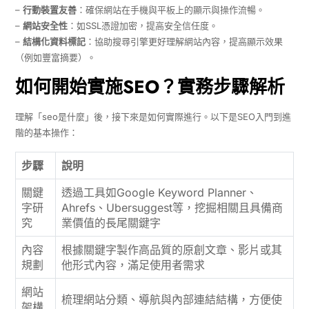
–
行動裝置友善
：確保網站在手機與平板上的顯示與操作流暢。
–
網站安全性
：如SSL憑證加密，提高安全信任度。
–
結構化資料標記
：協助搜尋引擎更好理解網站內容，提高顯示效果
（例如豐富摘要）。
如何開始實施SEO？實務步驟解析
理解「seo是什麼」後，接下來是如何實際進行。以下是SEO入門到進
階的基本操作：
步驟
說明
關鍵
透過工具如Google Keyword Planner、
字研
Ahrefs、Ubersuggest等，挖掘相關且具備商
究
業價值的長尾關鍵字
內容
根據關鍵字製作高品質的原創文章、影片或其
規劃
他形式內容，滿足使用者需求
網站
梳理網站分類、導航與內部連結結構，方便使
架構