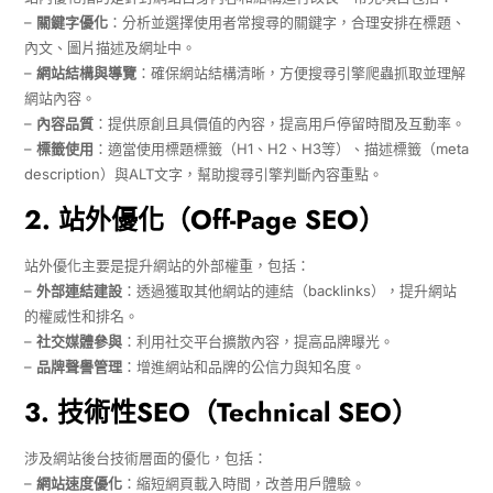
–
關鍵字優化
：分析並選擇使用者常搜尋的關鍵字，合理安排在標題、
內文、圖片描述及網址中。
–
網站結構與導覽
：確保網站結構清晰，方便搜尋引擎爬蟲抓取並理解
網站內容。
–
內容品質
：提供原創且具價值的內容，提高用戶停留時間及互動率。
–
標籤使用
：適當使用標題標籤（H1、H2、H3等）、描述標籤（meta
description）與ALT文字，幫助搜尋引擎判斷內容重點。
2. 站外優化（Off-Page SEO）
站外優化主要是提升網站的外部權重，包括：
–
外部連結建設
：透過獲取其他網站的連結（backlinks），提升網站
的權威性和排名。
–
社交媒體參與
：利用社交平台擴散內容，提高品牌曝光。
–
品牌聲譽管理
：增進網站和品牌的公信力與知名度。
3. 技術性SEO（Technical SEO）
涉及網站後台技術層面的優化，包括：
–
網站速度優化
：縮短網頁載入時間，改善用戶體驗。