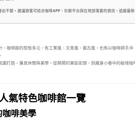
層出不窮。建議旅客可結合咖啡APP、社群平台與在地部落客的資訊，追蹤最
計，咖啡館的型態多元，有工業風、文青風、復古風，也有以咖啡師手沖
。
氛圍打造，兼具休閒與美學。從熱鬧的東區街頭，到藏身小巷中的秘境咖
人氣特色咖啡館一覽
歐風的咖啡美學