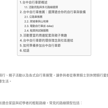
台中自行車節概述
活動亮點與多元路線選擇
台中自行車推薦：選擇適合你的自行車與裝備
公路車推薦
爬坡車與山地車
電動自行車(E-bike)
租賃與試騎服務
活動豐富的周邊配套與親子樂趣
台中自行車節的環保理念與社區連結
如何準備參加台中自行車節
結語
騎行、親子活動以及各式自行車展覽，讓參與者從專業騎士到休閒騎行愛
康生活。
有適合家庭與初學者的輕鬆路線。常見的路線類型包括：