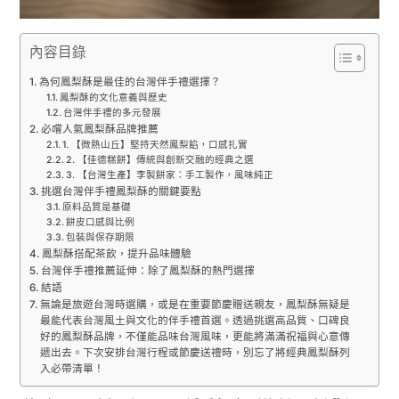
內容目錄
為何鳳梨酥是最佳的台灣伴手禮選擇？
鳳梨酥的文化意義與歷史
台灣伴手禮的多元發展
必嚐人氣鳳梨酥品牌推薦
1. 【微熱山丘】堅持天然鳳梨餡，口感扎實
2. 【佳德糕餅】傳統與創新交融的經典之選
3. 【台灣生產】李製餅家：手工製作，風味純正
挑選台灣伴手禮鳳梨酥的關鍵要點
原料品質是基礎
餅皮口感與比例
包裝與保存期限
鳳梨酥搭配茶飲，提升品味體驗
台灣伴手禮推薦延伸：除了鳳梨酥的熱門選擇
結語
無論是旅遊台灣時選購，或是在重要節慶贈送親友，鳳梨酥無疑是
最能代表台灣風土與文化的伴手禮首選。透過挑選高品質、口碑良
好的鳳梨酥品牌，不僅能品味台灣風味，更能將滿滿祝福與心意傳
遞出去。下次安排台灣行程或節慶送禮時，別忘了將經典鳳梨酥列
入必帶清單！