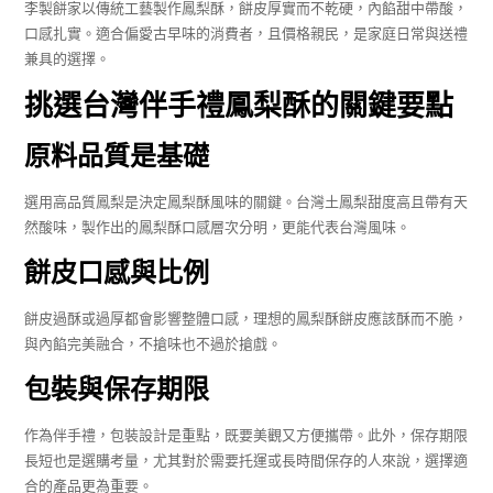
李製餅家以傳統工藝製作鳳梨酥，餅皮厚實而不乾硬，內餡甜中帶酸，
口感扎實。適合偏愛古早味的消費者，且價格親民，是家庭日常與送禮
兼具的選擇。
挑選台灣伴手禮鳳梨酥的關鍵要點
原料品質是基礎
選用高品質鳳梨是決定鳳梨酥風味的關鍵。台灣土鳳梨甜度高且帶有天
然酸味，製作出的鳳梨酥口感層次分明，更能代表台灣風味。
餅皮口感與比例
餅皮過酥或過厚都會影響整體口感，理想的鳳梨酥餅皮應該酥而不脆，
與內餡完美融合，不搶味也不過於搶戲。
包裝與保存期限
作為伴手禮，包裝設計是重點，既要美觀又方便攜帶。此外，保存期限
長短也是選購考量，尤其對於需要托運或長時間保存的人來說，選擇適
合的產品更為重要。