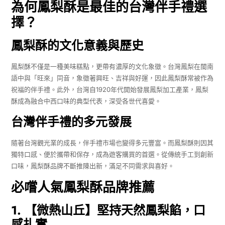
為何鳳梨酥是最佳的
台灣伴手禮
選
擇？
鳳梨酥的文化意義與歷史
鳳梨酥不僅是一種美味糕點，更帶有濃厚的文化象徵。台灣鳳梨在閩南
語中與「旺來」同音，象徵著興旺、吉祥與好運，因此鳳梨酥常被作為
祝福的伴手禮。此外，台灣自1920年代開始發展鳳梨加工產業，鳳梨
酥成為融合中西口味的典型代表，深受各世代喜愛。
台灣伴手禮的多元發展
隨著台灣觀光業的成長，伴手禮市場也變得多元豐富。而鳳梨酥則因其
獨特口感、便於攜帶和保存，成為遊客購買的首選。從傳統手工到創新
口味，鳳梨酥品牌不斷推陳出新，滿足不同需求與喜好。
必嚐人氣鳳梨酥品牌推薦
1. 【微熱山丘】堅持天然鳳梨餡，口
感扎實