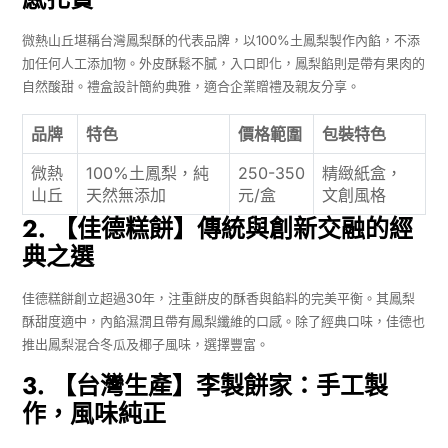
微熱山丘堪稱台灣鳳梨酥的代表品牌，以100%土鳳梨製作內餡，不添
加任何人工添加物。外皮酥鬆不膩，入口即化，鳳梨餡則是帶有果肉的
自然酸甜。禮盒設計簡約典雅，適合企業贈禮及親友分享。
品牌
特色
價格範圍
包裝特色
微熱
100%土鳳梨，純
250-350
精緻紙盒，
山丘
天然無添加
元/盒
文創風格
2. 【佳德糕餅】傳統與創新交融的經
典之選
佳德糕餅創立超過30年，注重餅皮的酥香與餡料的完美平衡。其鳳梨
酥甜度適中，內餡濕潤且帶有鳳梨纖維的口感。除了經典口味，佳德也
推出鳳梨混合冬瓜及椰子風味，選擇豐富。
3. 【台灣生產】李製餅家：手工製
作，風味純正