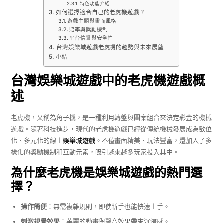
特色功能介紹
如何選擇適合自己的老虎機遊戲？
遊戲主題與畫面風格
賠率與獎勵機制
平台信譽與安全性
台灣娛樂城遊戲老虎機的趨勢與未來展望
小結
台灣娛樂城遊戲中的老虎機遊戲概
述
老虎機，又稱為角子機，是一種利用轉盤與圖案組合來決定彩金的機械
遊戲。隨著科技進步，現代的老虎機遊戲已經從傳統機械發展成為數位
化、多元化的線上
娛樂城遊戲
。不僅畫面精美、玩法豐富，還加入了多
樣化的獎勵機制和互動元素，吸引越來越多玩家投入其中。
為什麼老虎機是娛樂城遊戲的熱門選
擇？
操作簡便
：無需複雜規則，即使新手也能快速上手。
刺激視覺效果
：華麗的動畫與聲音效果帶來沉浸感。