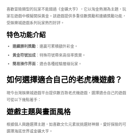
喜歡冒險類型的玩家不能錯過《金礦大亨》，它以淘金熱潮為主題，玩
家在遊戲中模擬開採黃金。該遊戲提供多重倍數獎勵和連續獎勵功能，
受娛樂城遊戲系列玩家熱烈好評。
特色功能介紹
連續勝利獎勵
：連贏可累積額外彩金。
黃金符號加成
：特殊符號帶來高倍率獎賞。
簡易操作界面
：適合各種經驗層級玩家。
如何選擇適合自己的老虎機遊戲？
現今台灣娛樂城遊戲平台提供數百款老虎機遊戲，選擇適合自己的遊戲
可從以下幾點著手：
遊戲主題與畫面風格
根據個人興趣選擇主題，如喜歡文化元素就挑選財神類，愛好探險的可
選擇海底世界或金礦大亨。