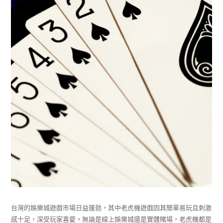
台灣的娛樂城遊戲市場日益蓬勃，其中老虎機遊戲因其簡單易玩且刺激
感十足，深受玩家喜愛。無論是線上娛樂城還是實體賭場，老虎機都是