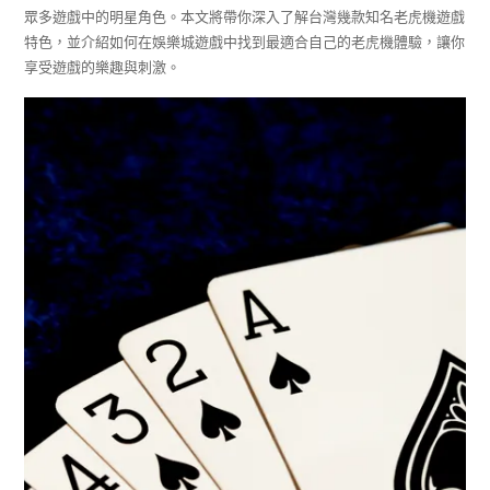
眾多遊戲中的明星角色。本文將帶你深入了解台灣幾款知名老虎機遊戲
特色，並介紹如何在娛樂城遊戲中找到最適合自己的老虎機體驗，讓你
享受遊戲的樂趣與刺激。