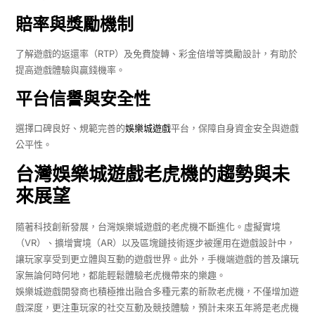
賠率與獎勵機制
了解遊戲的返還率（RTP）及免費旋轉、彩金倍增等獎勵設計，有助於
提高遊戲體驗與贏錢機率。
平台信譽與安全性
選擇口碑良好、規範完善的
娛樂城遊戲
平台，保障自身資金安全與遊戲
公平性。
台灣娛樂城遊戲老虎機的趨勢與未
來展望
隨著科技創新發展，台灣娛樂城遊戲的老虎機不斷進化。虛擬實境
（VR）、擴增實境（AR）以及區塊鏈技術逐步被運用在遊戲設計中，
讓玩家享受到更立體與互動的遊戲世界。此外，手機端遊戲的普及讓玩
家無論何時何地，都能輕鬆體驗老虎機帶來的樂趣。
娛樂城遊戲開發商也積極推出融合多種元素的新款老虎機，不僅增加遊
戲深度，更注重玩家的社交互動及競技體驗，預計未來五年將是老虎機