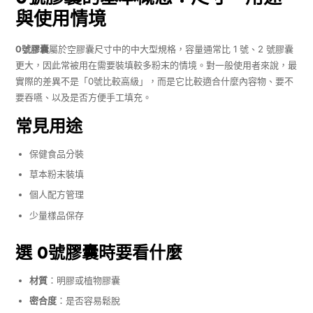
與使用情境
0號膠囊
屬於空膠囊尺寸中的中大型規格，容量通常比 1 號、2 號膠囊
更大，因此常被用在需要裝填較多粉末的情境。對一般使用者來說，最
實際的差異不是「0號比較高級」，而是它比較適合什麼內容物、要不
要吞嚥、以及是否方便手工填充。
常見用途
保健食品分裝
草本粉末裝填
個人配方管理
少量樣品保存
選 0號膠囊時要看什麼
材質
：明膠或植物膠囊
密合度
：是否容易鬆脫