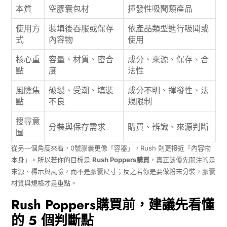
本質
空膠囊包材
揮發性吸聞類產品
使用方
裝填後吞服或保存
依產品類型進行吸聞或
式
內容物
使用
核心重
容量、材質、密合
成分、來源、保存、合
點
度
法性
風險焦
破裂、受潮、填裝
成分不明、揮發性、法
點
不良
規限制
搜尋意
分裝與保存需求
購買、辨識、來源判斷
圖
從另一個角度來看，0號膠囊更像「容器」，Rush 則更接近「內容物
本身」。所以若你的目標是
Rush Poppers購買
，真正該優先關注的是
來源、標示與風險，而不是膠囊尺寸；反之若你是要做粉末分裝，膠囊
材質與規格才是重點。
Rush Poppers購買前，建議先看懂
的 5 個判斷點