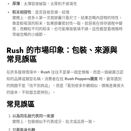
厚薄
：太薄容易破裂，太厚則不易填充
粉末相容性
：是否容易受潮、結塊
實務上，很多人第一次買膠囊只看尺寸，結果忽略內容物的特性。
像是較吸濕的粉末，如果膠囊密封性一般，就容易在保存過程中變
質；而顆粒不均的粉末，也可能導致裝填不順。這些都是看規格時
常被忽略的小細節。
Rush 的市場印象：包裝、來源與
常見誤區
在許多搜尋情境中，
Rush
往往不是單一固定規格，而是一個被廣泛認
知的品牌或類型名稱。消費者在找
Rush Poppers購買
時，最常遇到
的問題不是「找不到商品」，而是「看到很多外觀相似、價格差異很大
的版本，不知道怎麼辨別」。
常見誤區
以為同名就代表同一來源
實際上，包裝相似不代表成分、批次或品質一致。
只看瓶身外觀