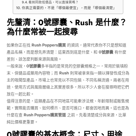
看到同款低價品，可以直接買嗎？
你真正需要的，不是「哪個最便宜」，而是「哪個最清楚」
先釐清：0號膠囊、Rush 是什麼？
為什麼常被一起搜尋
如果你正在找
Rush Poppers購買
的資訊，通常代表你不只是想知道
產品名稱，而是想先弄清楚：這東西到底是什麼、和
0號膠囊
有什麼
差別、該怎麼判斷來源與風險。
一般來說，
0號膠囊
多半指的是常見的空膠囊規格之一，常用於裝填粉
末、保健品或藥用內容物；而
Rush
則常被拿來指一類以揮發性成分為
主的吸聞型產品，市場上也常見以不同包裝、不同名稱流通。兩者在用
途、使用方式與風險層級上其實差很多，所以不少人會在搜尋時把它們
放在一起比較。
值得注意的是，這類產品在不同地區可能牽涉法規、年齡限制或販售規
範，實際能否購買、如何標示、是否可進口，都會因地而異。這也是為
什麼在查
Rush Poppers購買管道
之前，先看清楚成分與來源，比單
純比價格更重要。
0號膠囊的基本概念：尺寸、用途