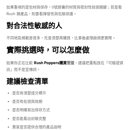
如果重視的是包材與保存，0號膠囊的材質與密封性就很關鍵；若是看
Rush 類產品，則要看揮發性與包裝保護。
對合法性敏感的人
不同地區規範差很多，先查清楚再購買，比事後處理麻煩更實際。
實際挑選時，可以怎麼做
如果你正在比較
Rush Poppers購買
管道
，建議把重點放在「可驗證資
訊」而不是宣傳詞。
建議檢查清單
是否有清楚成分標示
是否有批號與效期
是否明確寫出保存方式
是否能看出封裝完整
賣家是否提供合理的產品說明