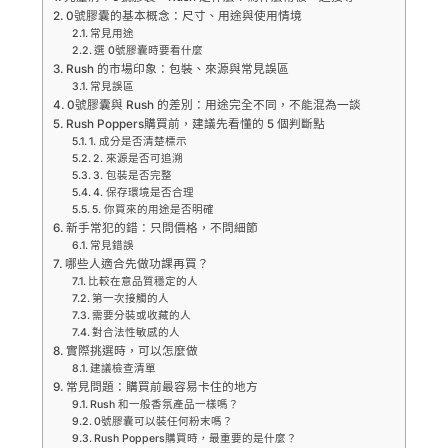
0號膠囊的基本概念：尺寸、用途與使用情境
常見用途
選 0號膠囊時要看什麼
Rush 的市場印象：包裝、來源與常見誤區
常見誤區
0號膠囊與 Rush 的差別：用途完全不同，不能混為一談
Rush Poppers購買前，建議先看懂的 5 個判斷點
1. 成分是否清楚標示
2. 來源是否可追溯
3. 包裝是否完整
4. 保存環境是否合理
5. 你買來的用途是否明確
新手常犯的錯：只問價格，不問細節
常見錯誤
哪些人適合先做功課再買？
比較在意品質穩定的人
第一次接觸的人
需要分裝或收藏的人
對合法性敏感的人
實際挑選時，可以怎麼做
建議檢查清單
常見問題：購買前最容易卡住的地方
Rush 和一般香氛產品一樣嗎？
0號膠囊可以裝任何粉末嗎？
Rush Poppers購買時，最重要的是什麼？