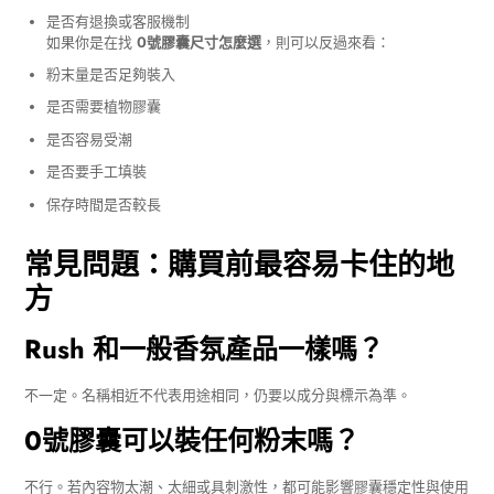
是否有退換或客服機制
如果你是在找
0號膠囊尺寸怎麼選
，則可以反過來看：
粉末量是否足夠裝入
是否需要植物膠囊
是否容易受潮
是否要手工填裝
保存時間是否較長
常見問題：購買前最容易卡住的地
方
Rush 和一般香氛產品一樣嗎？
不一定。名稱相近不代表用途相同，仍要以成分與標示為準。
0號膠囊可以裝任何粉末嗎？
不行。若內容物太潮、太細或具刺激性，都可能影響膠囊穩定性與使用