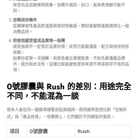
有些仿品包裝做得很像，但標示資訊、封口、氣味表現都可能不
同。
忽略保存條件
這類揮發性產品對溫度與密封性敏感，開封後變質速度通常比一般
消費品快。
把使用感受當成品質唯一指標
感受強弱不一定等於品質好壞，反而可能跟濃度、配方與保存狀態
有關。
如果你是第一次接觸，與其急著比哪裡能買，不如先看懂產品標
示、成分與合法性。這樣比較能避免買到來源不明或保存不佳的品
項。
0號膠囊與 Rush 的差別：用途完全
不同，不能混為一談
很多人會在同一篇搜尋裡看到這兩個詞，原因通常是想比較「包裝形
式」與「產品性質」。但實際上，它們屬於不同類型的東西。
項目
0號膠囊
Rush