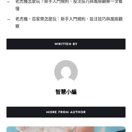
←
老虎機怎麼玩？新手入門規則、投注技巧與風險觀察一次看
懂
→
老虎機、百家樂怎麼玩：新手入門規則、投注技巧與風險觀
察
WRITTEN BY
智慧小編
MORE FROM AUTHOR