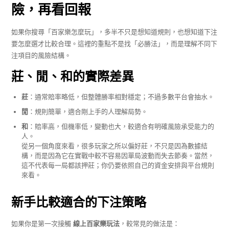
險，再看回報
如果你搜尋「百家樂怎麼玩」，多半不只是想知道規則，也想知道下注
要怎麼選才比較合理。這裡的重點不是找「必勝法」，而是理解不同下
注項目的風險結構。
莊、閒、和的實際差異
莊
：通常賠率略低，但整體勝率相對穩定；不過多數平台會抽水。
閒
：規則簡單，適合剛上手的人理解局勢。
和
：賠率高，但機率低，變動也大，較適合有明確風險承受能力的
人。
從另一個角度來看，很多玩家之所以偏好莊，不只是因為數據結
構，而是因為它在實戰中較不容易因單局波動而失去節奏。當然，
這不代表每一局都該押莊；你仍要依照自己的資金安排與平台規則
來看。
新手比較適合的下注策略
如果你是第一次接觸
線上百家樂玩法
，較常見的做法是：