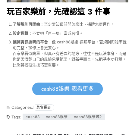
玩百家樂前，先確認這 3 件事
了解規則再開始
：至少要知道莊閒怎麼比、補牌怎麼運作。
設定預算
：不要把「再一局」當成習慣。
選擇資訊透明的平台
：像 cash88娛樂 這類平台，若規則與賠率說
明完整，操作上會更安心。
百家樂看似簡單，但真正有差異的地方，往往不是玩法本身，而是
你是否清楚自己的風險承受範圍。對新手而言，先把基本功打穩，
比急著找投注技巧更重要。
cash88娛樂 觀看更多
Categories:
美食饗宴
Tags:
cash88
cash88娛樂
cash88娛樂城?