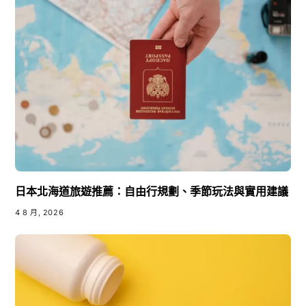
日本北海道旅遊推薦：自由行規劃、季節玩法與實用建議
4 8 月, 2026