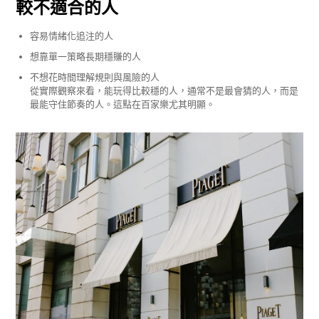
較不適合的人
容易情緒化追注的人
想靠單一策略長期穩賺的人
不想花時間理解規則與風險的人
從實際觀察來看，能玩得比較穩的人，通常不是最會猜的人，而是
最能守住節奏的人。這點在百家樂尤其明顯。