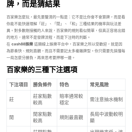
牌，而是猜結果
百家樂怎麼玩，最先要釐清的一點是：它不是比你會不會算牌，而是看
你能不能快速理解「莊」、「閒」、「和」三種結果的機率與玩法差
異。對多數剛接觸的人來說，百家樂的規則看似簡單，但真正容易出錯
的地方，通常不是發牌流程，而是下注時的判斷。
在
cash88娛樂
這類線上娛樂平台中，百家樂之所以受歡迎，就是因
為節奏快、規則直觀，而且不需要記太多複雜牌型。你只需要先搞懂每
一局怎麼分勝負，再來思考要押哪一邊。
百家樂的三種下注選項
下注項目
勝負條件
特色
常見風險
莊家點數
賠率通常較
莊
需注意抽水機制
較高
穩定
閒家點數
長局中波動較明
閒
規則最直觀
較高
顯
莊閒點數
出現機率低，波