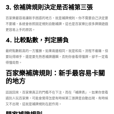
3. 依補牌規則決定是否補第三張
百家樂最容易讓新手困惑的地方，就是補牌規則。你不需要自己決定要
不要補，系統會依照固定規則自動補牌。這也是百家樂比很多牌類遊戲
更容易上手的原因。
4. 比較點數，判定勝負
最終點數較高的一方獲勝。如果兩邊相同，就是和局。流程不複雜，但
要玩得順手，還是要先熟悉補牌邏輯，否則你會看得懂牌，卻不一定看
得懂局勢。
百家樂補牌規則：新手最容易卡關
的地方
話說回來，百家樂真正的門檻不在下注，而在「補牌表」。如果你曾看
過別人玩百家樂，可能會覺得怎麼有時候第三張牌是自動出現、有時候
又不出現，這就是補牌規則在起作用。