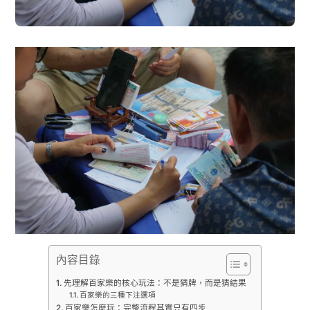
內容目錄
先理解百家樂的核心玩法：不是猜牌，而是猜結果
百家樂的三種下注選項
百家樂怎麼玩：完整流程其實只有四步