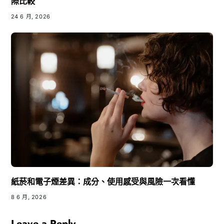
際比較
24 6 月, 2026
紙菸和電子煙差異：成分、使用感受與風險一次看懂
8 6 月, 2026
Leave a Reply