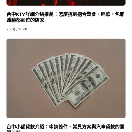
台中KTV詳細介紹推薦：怎麼挑到適合聚會、唱歌、包廂
體驗都到位的店家
2 7 月, 2026
台中小額貸款介紹：申請條件、常見方案與汽車貸款的實