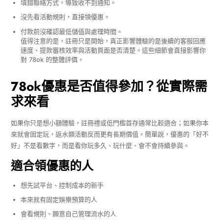
填錯聯絡方式，導致收不到通知。
沒先看活動規則，直接領優惠。
付款前沒確認最低儲值與處理時間。
值得注意的是，註冊只是開始，真正影響體驗的是後續的客服回應
速度、提款審核效率與活動頁面是否清楚。這些細節會直接影響你
對 78ok 的整體評價。
78ok優惠是否值得參加？從實際需
求來看
如果你只是想小額體驗，註冊禮或低門檻首存通常比較適合；如果你本
來就會固定玩，返水類活動反而更有長期價值。簡單說，優惠的「好不
好」不是看數字，而是看你玩多久、玩什麼、會不會持續參與。
適合領優惠的人
想先試平台、控制成本的新手
本來就有固定娛樂預算的人
會看規則、願意自己管理流水的人